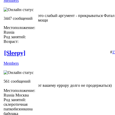
Members
это слабый аргумент - прикрываться Фата
3447 сообщений
мощи
Местоположение:
Russia
Род занятий:
Возраст:
[Sleepy]
#
1
Members
561 сообщений
эт вашему еррору долго не продержаться)
Местоположение:
Russia Москва
Род занятий:
склеротичная
папкобизонкина
бабушка