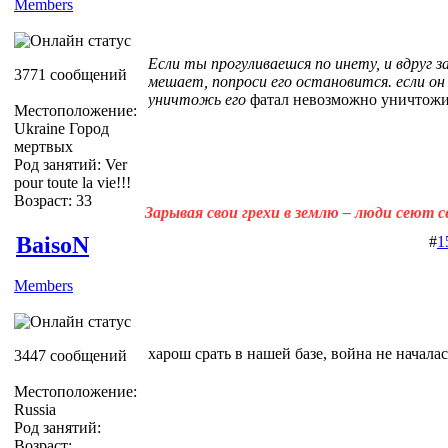
Members
Если ты прогуливаешся по инету, и вдруг
3771 сообщений
мешает, попроси его остановится. если он
уничтожь его
фатал невозможно уничтожит
Местоположение:
Ukraine Город
мертвых
Род занятий: Ver
pour toute la vie!!!
Возраст: 33
Зарывая свои грехи в землю – люди сеют 
BaisoN
#
1
Members
харош срать в нашей базе, война не начала
3447 сообщений
Местоположение:
Russia
Род занятий:
Возраст: