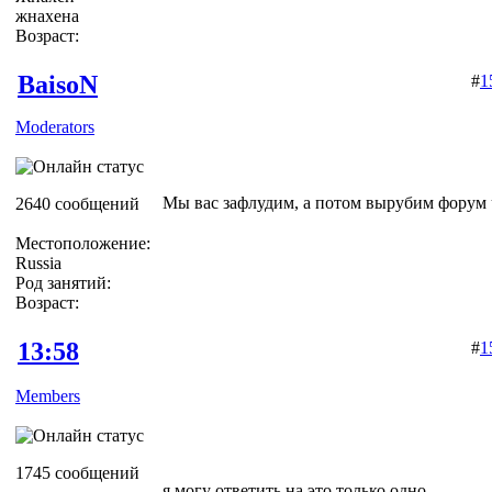
жнахена
Возраст:
BaisoN
#
1
Moderators
Мы вас зафлудим, а потом вырубим форум 
2640 сообщений
Местоположение:
Russia
Род занятий:
Возраст:
13:58
#
1
Members
1745 сообщений
я могу ответить на это только одно