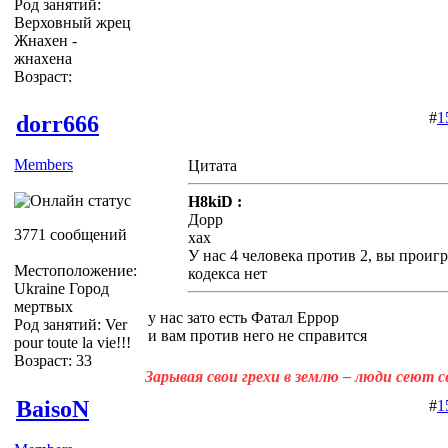
Род занятий:
Верховный жрец
Жнахен -
жнахена
Возраст:
#
1
dorr666
Members
Цитата
H8kiD :
Дорр
3771 сообщений
хах
У нас 4 человека против 2, вы проигр
Местоположение:
кодекса нет
Ukraine Город
мертвых
у нас зато есть Фатал Еррор
Род занятий: Ver
и вам против него не справится
pour toute la vie!!!
Возраст: 33
Зарывая свои грехи в землю – люди сеют 
BaisoN
#
1