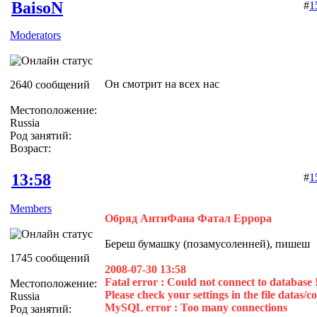
BaisoN
#
1
Moderators
Он смотрит на всех нас
2640 сообщений
Местоположение:
Russia
Род занятий:
Возраст:
13:58
#
1
Members
Обряд АнтиФана Фатал Еррора
Береш бумашку (позамусоленней), пишеш
1745 сообщений
2008-07-30 13:58
Fatal error : Could not connect to database 
Местоположение:
Please check your settings in the file datas/c
Russia
MySQL error : Too many connections
Род занятий: