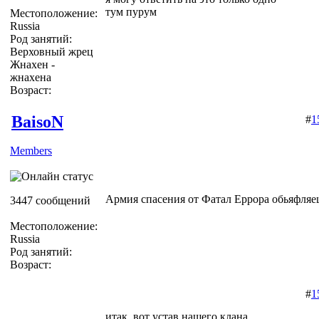
тум пурум
Местоположение:
Russia
Род занятий:
Верховный жрец
Жнахен -
жнахена
Возраст:
BaisoN
#
1
Members
Армия спасения от Фатал Еррора обьяфляе
3447 сообщений
Местоположение:
Russia
Род занятий:
Возраст:
#
1
итак, вот устав нашего клана