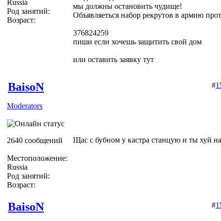
Russia
мы должны остановить чудище!
Род занятий:
Объявляеться набор рекрутов в армию про
Возраст:
376824259
пиши если хочешь защитить свой дом
или оставить заявку тут
BaisoN
#
1
Moderators
Щас с бубном у кастра станцую и ты хуй н
2640 сообщений
Местоположение:
Russia
Род занятий:
Возраст:
BaisoN
#
1