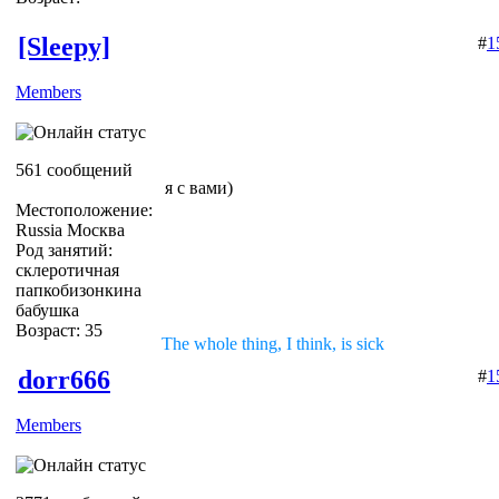
[Sleepy]
#
1
Members
561 сообщений
я с вами)
Местоположение:
Russia Москва
Род занятий:
склеротичная
папкобизонкина
бабушка
Возраст: 35
The whole thing, I think, is sick
dorr666
#
1
Members