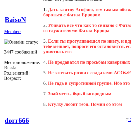
1.
Дать клятву Асофию, тем самым обя
бороться с Фатал Еррором
BaisoN
2.
Убивать всё что как то связано с Фата
со служителями Фатал Еррора
Members
3.
Если ты прогуливаешся по инету, и вд
тебе мешает, попроси его остановится. ес
уничтожь его
3447 сообщений
4.
Не продаватся по просьбам каверзны
Местоположение:
Russia
5.
Не затевать розни с солдатами АСОФЕ,
Род занятий:
Возраст:
6.
Не гадь в супротивной группе. Ибо это
7.
Знай честь, будь благородным
8.
Ктулху любит тебя. Помни об этом
dorr666
#
1