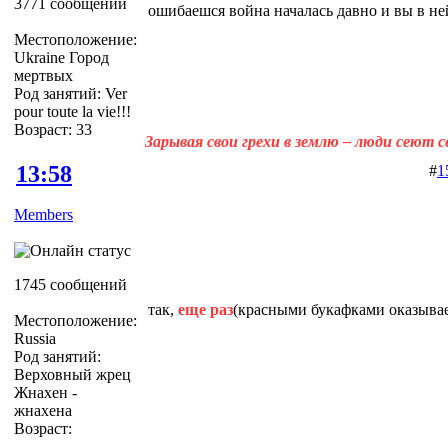
3771 сообщений
ошибаешся война началась давно и вы в н
Местоположение:
Ukraine Город
мертвых
Род занятий: Ver
pour toute la vie!!!
Возраст: 33
Зарывая свои грехи в землю – люди сеют 
13:58
#
1
Members
1745 сообщений
так,
еще раз
(красными букафками оказывае
Местоположение:
Russia
Род занятий:
Верховный жрец
Жнахен -
жнахена
Возраст: