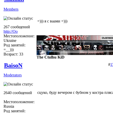
Members
=))) я с ваами =)))
267 сообщений
http://Оо
Местоположение:
Ukraine
Род занятий:
=__)))
Возраст: 33
The Ctulhu KiD
BaisoN
#
1
Moderators
сцуко, буду вечером с бубном у костра пля
2640 сообщений
Местоположение:
Russia
Род занятий: