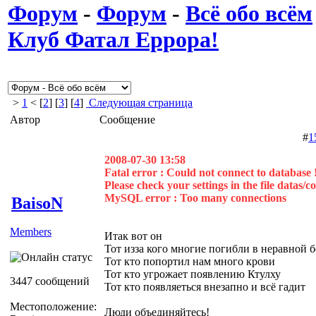
Форум
-
Форум
-
Всё обо всём
Клуб Фатал Еррора!
>
1
< [
2
] [
3
] [
4
]
Следующая страница
Автор
Сообщение
#
1
2008-07-30 13:58
Fatal error : Could not connect to database 
Please check your settings in the file datas/c
MySQL error : Too many connections
BaisoN
Members
Итак вот он
Тот изза кого многие погибли в неравной 
Тот кто попортил нам много крови
Тот кто угрожает появлению Ктулху
3447 сообщений
Тот кто появляеться внезапно и всё гадит
Местоположение:
Люди объединяйтесь!