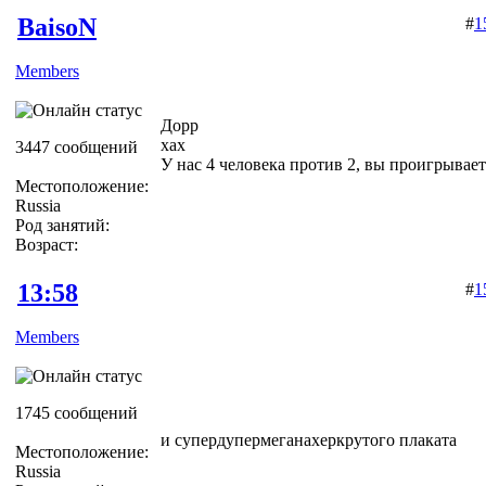
BaisoN
#
1
Members
Дорр
хах
3447 сообщений
У нас 4 человека против 2, вы проигрываете
Местоположение:
Russia
Род занятий:
Возраст:
13:58
#
1
Members
1745 сообщений
и супердупермеганахеркрутого плаката
Местоположение:
Russia