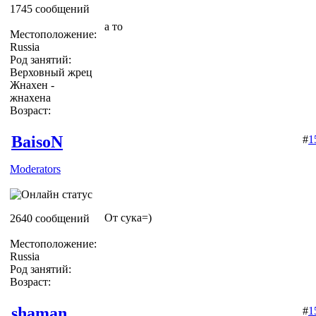
1745 сообщений
а то
Местоположение:
Russia
Род занятий:
Верховный жрец
Жнахен -
жнахена
Возраст:
BaisoN
#
1
Moderators
От сука=)
2640 сообщений
Местоположение:
Russia
Род занятий:
Возраст:
shaman
#
1