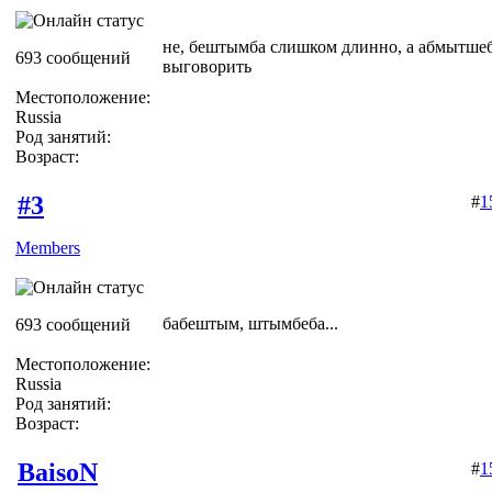
не, бештымба слишком длинно, а абмытшеб
693 сообщений
выговорить
Местоположение:
Russia
Род занятий:
Возраст:
#3
#
1
Members
бабештым, штымбеба...
693 сообщений
Местоположение:
Russia
Род занятий:
Возраст:
BaisoN
#
1