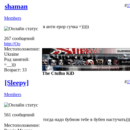
shaman
#
1
Members
я анти ерор сучка =)))))
267 сообщений
http://Оо
Местоположение:
Ukraine
Род занятий:
=__)))
Возраст: 33
The Ctulhu KiD
[Sleepy]
#
1
Members
561 сообщений
тогда надо бубном тебе в бубен настучать)))
Местоположение: