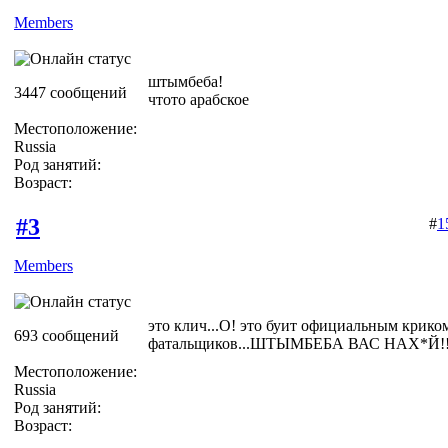
Members
штымбеба!
3447 сообщений
чтото арабское
Местоположение:
Russia
Род занятий:
Возраст:
#3
#
1
Members
это клич...О! это буит официальным криком
693 сообщений
фатальщиков...ШТЫМБЕБА ВАС НАХ*Й!!
Местоположение:
Russia
Род занятий:
Возраст: