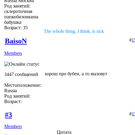
Russia Москва
Род занятий:
склеротичная
папкобизонкина
бабушка
Возраст: 35
The whole thing, I think, is sick
BaisoN
#
1
Members
хорош про бубен, а то вызовут
3447 сообщений
Местоположение:
Russia
Род занятий:
Возраст:
#3
#
1
Members
Цитата