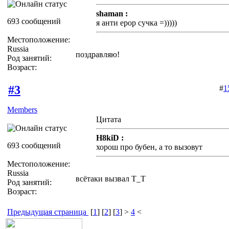
shaman :
693 сообщений
я анти ерор сучка =)))))
Местоположение:
Russia
поздравляю!
Род занятий:
Возраст:
#3
#
1
Members
Цитата
H8kiD :
693 сообщений
хорош про бубен, а то вызовут
Местоположение:
Russia
всётаки вызвал T_T
Род занятий:
Возраст:
Предыдущая страница
[
1
] [
2
] [
3
] >
4
<