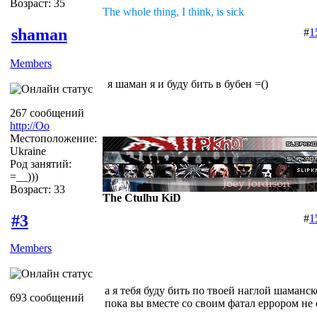
Возраст: 35
The whole thing, I think, is sick
shaman
#
1
Members
я шаман я и буду бить в бубен =()
267 сообщений
http://Оо
Местоположение:
Ukraine
Род занятий:
=__)))
Возраст: 33
The Ctulhu KiD
#3
#
1
Members
а я тебя буду бить по твоей наглой шаманс
693 сообщений
пока вы вместе со своим фатал еррором н