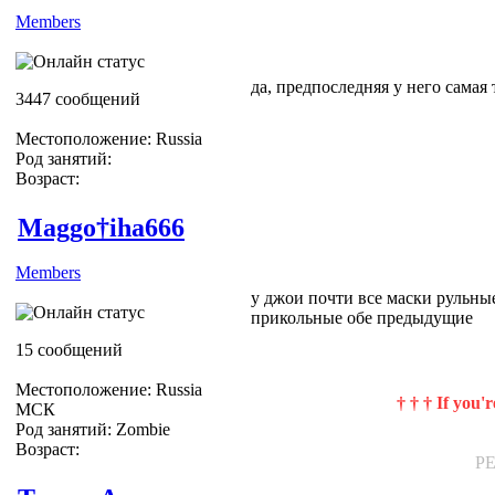
Members
да, предпоследняя у него самая 
3447 сообщений
Местоположение: Russia
Род занятий:
Возраст:
Maggo†iha666
Members
у джои почти все маски рульные
прикольные обе предыдущие
15 сообщений
Местоположение: Russia
† † † If you'
МСК
Род занятий: Zombie
Возраст:
P