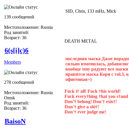
SID, Chris, 133 mHz, Mick
139 сообщений
Местоположение: Russia
Род занятий:
Возраст: 36
DEATH METAL
6(s[i]c)6
последняя маска Джое порадов
Members
сильно изменилась, добавили
вообще мну радуют все маски
нравится маска Кори с vol.3, 
офигенная=)
278 сообщений
Fuck i† all! Fuck †his world!
Местоположение: Russia
Fuck every†hing †hat you s†and 
Omsk
Don'† belong! Don'† exis†!
Род занятий:
Don'† give a shi†!
Возраст: 36
Don'† ever judge me!
BaisoN