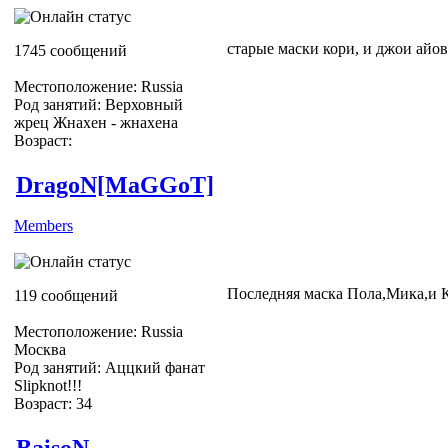
старые маски кори, и джои айо
1745 сообщений
Местоположение: Russia
Род занятий: Верховный
жрец Жнахен - жнахена
Возраст:
DragoN[MaGGoT]
Members
Последняя маска Пола,Мика,и 
119 сообщений
Местоположение: Russia
Москва
Род занятий: Аццкий фанат
Slipknot!!!
Возраст: 34
Slipknot Fan [MaGGoT]
BaisoN