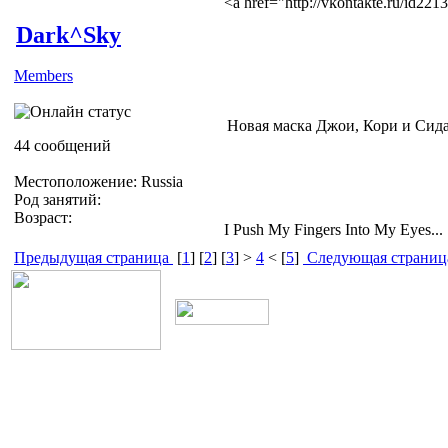
<a href="http://vkontakte.ru/id2
Dark^Sky
Members
Новая маска Джои, Кори и Сида
44 сообщений
Местоположение: Russia
Род занятий:
Возраст:
I Push My Fingers Into My Eyes...
Предыдущая страница
[
1
] [
2
] [
3
] >
4
< [
5
]
Следующая страниц