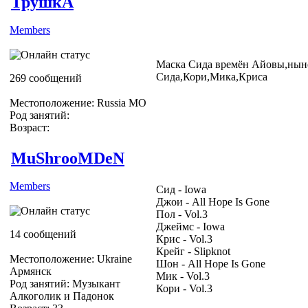
ТрушкА
Members
Маска Сида времён Айовы,нын
Сида,Кори,Мика,Криса
269 сообщений
Местоположение: Russia МО
Род занятий:
Возраст:
MuShrooMDeN
Members
Сид - Iowa
Джои - All Hope Is Gone
Пол - Vol.3
Джеймс - Iowa
14 сообщений
Крис - Vol.3
Крейг - Slipknot
Местоположение: Ukraine
Шон - All Hope Is Gone
Армянск
Мик - Vol.3
Род занятий: Музыкант
Кори - Vol.3
Алкоголик и Падонок