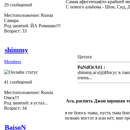
Самая афигенная(по крайней мере
29 сообщений
С нового альбома - Шон, Сид, 
Местоположение: Russia
Самара
Род занятий: ЙА Ромашко!!!
Возраст: 33
shimmy
Цитата
Members
PaNdOrA#1 :
shimmy,ага))))Иисус в так
очень...
41 сообщений
Местоположение: Russia
Омск!!!
Ага, распять Джои хорошая т
Род занятий: я устал...
Возраст: 34
я не боюсь тьмы, пусть тьма боит
незнаю мэггот я или нет, мне п
BaisoN