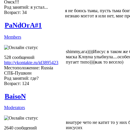
Омск!!!
Род занятий: я устал...
я не боюсь тьмы, пусть тьма боит
Возраст: 34
незнаю мэггот я или нет, мне п
PaNdOrA#1
Members
shimmy,ага))))Иисус в таком же 
маска Клоуна улыбнула....особе
528 сообщений
пугает типо))))как то весело)
http://vkontakte.ru/id3895423
Местоположение: Russia
СПБ-Пушкин
Род занятий: где?
Возраст: 124
BaisoN
Moderators
внатуре чето не катит то у них
иисусих
2640 сообщений