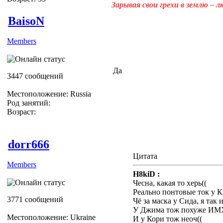
Зарывая свои грехи в землю – 
BaisoN
Members
Да
3447 сообщений
Местоположение: Russia
Род занятий:
Возраст:
dorr666
Цитата
Members
H8kiD :
Чесна, какая то херь((
Реально понтовые ток у К
3771 сообщений
Чё за маска у Сида, я так 
У Джима тож похуже ИМ
Местоположение: Ukraine
И у Кори тож неоч((