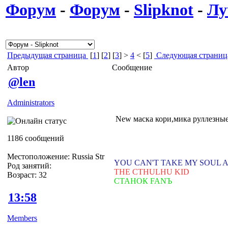
Форум
-
Форум
-
Slipknot
-
Лу
Предыдущая страница
[
1
] [
2
] [
3
] >
4
< [
5
]
Следующая страниц
Автор
Сообщение
@len
Administrators
New маска кори,мика руллезные
1186 сообщений
Местоположение: Russia Str
YOU CAN'T TAKE MY SOUL 
Род занятий:
THE CTHULHU KID
Возраст: 32
СТАНОК FANЪ
13:58
Members