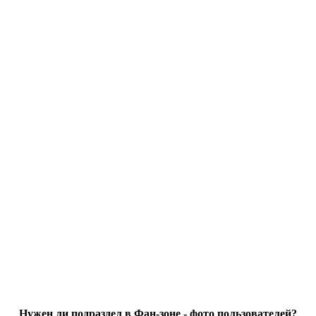
Нужен ли подраздел в Фан-зоне - фото пользователей?