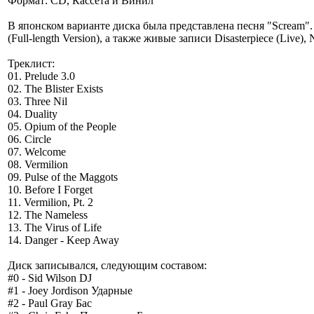
Формат: CD, Кассета и Винил
В японском варианте диска была представлена песня "Scream". 
(Full-length Version), а также живые записи Disasterpiece (Live), N
Треклист:
01. Prelude 3.0
02. The Blister Exists
03. Three Nil
04. Duality
05. Opium of the People
06. Circle
07. Welcome
08. Vermilion
09. Pulse of the Maggots
10. Before I Forget
11. Vermilion, Pt. 2
12. The Nameless
13. The Virus of Life
14. Danger - Keep Away
Диск записывался, следующим составом:
#0 - Sid Wilson DJ
#1 - Joey Jordison Ударные
#2 - Paul Gray Бас