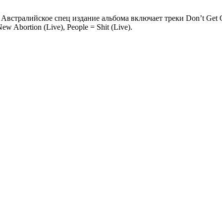
Австралийское спец издание альбома включает треки Don’t Get Cl
ew Abortion (Live), People = Shit (Live).