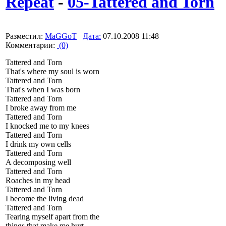
Repeat
-
05-Tattered and Torn
Разместил:
MaGGoT
Дата:
07.10.2008 11:48
Комментарии:
(0)
Tattered and Torn
That's where my soul is worn
Tattered and Torn
That's when I was born
Tattered and Torn
I broke away from me
Tattered and Torn
I knocked me to my knees
Tattered and Torn
I drink my own cells
Tattered and Torn
A decomposing well
Tattered and Torn
Roaches in my head
Tattered and Torn
I become the living dead
Tattered and Torn
Tearing myself apart from the
things that make me hurt