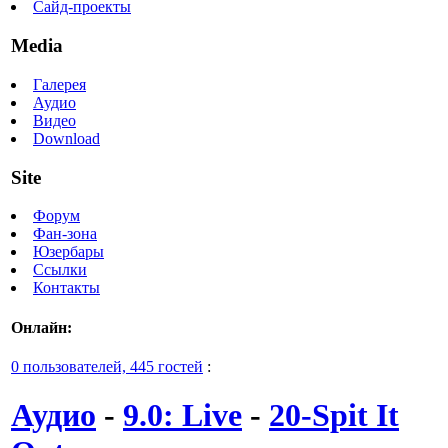
Сайд-проекты
Media
Галерея
Аудио
Видео
Download
Site
Форум
Фан-зона
Юзербары
Ссылки
Контакты
Онлайн:
0 пользователей, 445 гостей
:
Аудио
-
9.0: Live
-
20-Spit It