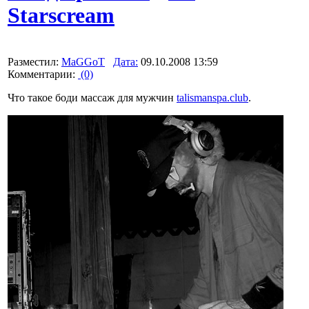
Starscream
Разместил:
MaGGoT
Дата:
09.10.2008 13:59
Комментарии:
(0)
Что такое боди массаж для мужчин
talismanspa.club
.