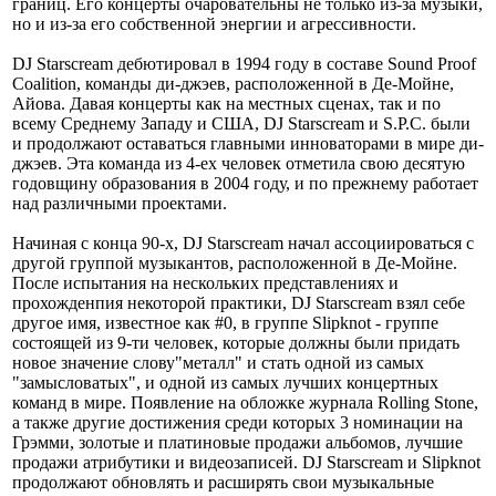
границ. Его концерты очаровательны не только из-за музыки,
но и из-за его собственной энергии и агрессивности.
DJ Starscream дебютировал в 1994 году в составе Sound Proof
Coalition, команды ди-джэев, расположенной в Де-Мойне,
Айова. Давая концерты как на местных сценах, так и по
всему Среднему Западу и США, DJ Starscream и S.P.C. были
и продолжают оставаться главными инноваторами в мире ди-
джэев. Эта команда из 4-ех человек отметила свою десятую
годовщину образования в 2004 году, и по прежнему работает
над различными проектами.
Начиная с конца 90-х, DJ Starscream начал ассоциироваться с
другой группой музыкантов, расположенной в Де-Мойне.
После испытания на нескольких представлениях и
прохожденпия некоторой практики, DJ Starscream взял себе
другое имя, известное как #0, в группе Slipknot - группе
состоящей из 9-ти человек, которые должны были придать
новое значение слову"металл" и стать одной из самых
"замысловатых", и одной из самых лучших концертных
команд в мире. Появление на обложке журнала Rolling Stone,
а также другие достижения среди которых 3 номинации на
Грэмми, золотые и платиновые продажи альбомов, лучшие
продажи атрибутики и видеозаписей. DJ Starscream и Slipknot
продолжают обновлять и расширять свои музыкальные