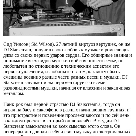
Сид Уилсон( Sid Wilson), 27-летний виртуоз вертушек, он же
DJ Starscream, получил свою любовь к музыке и ремесло ди-
джэя со своих первых ударов сердца. Его обширные знания и
понимание всех видов музыки свойственно его семье, он
любопытен по отношению к техническим аспектам его
первого увлечения, и любопытен в том, как могут быть
смешаны воедино разные части разных песен и музыки. DJ
Starscream слушает и экспериментирует со всеми
разновидностями музыки, начиная от классики и заканчивая
металлом.
Панк-рок был первой страстью DJ Starscream'a, тогда он
играл на басу и саксофоне в разных начинающих группах, и
это пристрастие и поведение прослеживаются и по сей день
в каждом проекте, в который он вовлечён. В студии DJ
Starscream взыскателен во всех смыслах этого слова. Он
неперерывно доводит себя и свою музыку до экстремальных