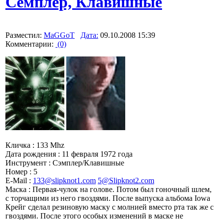
Семплер, Клавишные
Разместил:
MaGGoT
Дата:
09.10.2008 15:39
Комментарии:
(0)
Кличка : 133 Mhz
Дата рождения : 11 февраля 1972 года
Инструмент : Сэмплер/Клавишные
Номер : 5
E-Mail :
133@slipknot1.com
5@Slipknot2.com
Маска : Первая-чулок на голове. Потом был гоночный шлем,
с торчащими из него гвоздями. После выпуска альбома Iowa
Крейг сделал резиновую маску с молнией вместо рта так же с
гвоздями. После этого особых изменений в маске не