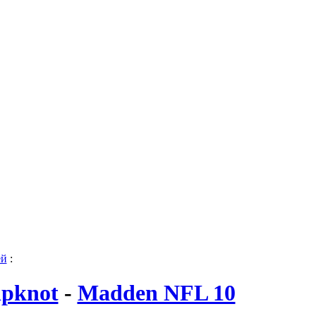
ей
:
ipknot
-
Madden NFL 10