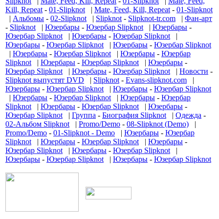
Slipknot
|
Mate, Feed, Kill, Repeat
-
01-Slipknot
|
Mate, Feed,
Kill, Repeat
-
01-Slipknot
|
Mate, Feed, Kill, Repeat
-
01-Slipknot
|
Альбомы
-
02-Slipknot
|
Slipknot
-
Slipknot-tr.com
|
Фан-арт
-
Slipknot
|
Юзербары
-
Юзербар Slipknot
|
Юзербары
-
Юзербар Slipknot
|
Юзербары
-
Юзербар Slipknot
|
Юзербары
-
Юзербар Slipknot
|
Юзербары
-
Юзербар Slipknot
|
Юзербары
-
Юзербар Slipknot
|
Юзербары
-
Юзербар
Slipknot
|
Юзербары
-
Юзербар Slipknot
|
Юзербары
-
Юзербар Slipknot
|
Юзербары
-
Юзербар Slipknot
|
Новости
-
Slipknot выпустят DVD
|
Slipknot
-
Evans-slipknot.com
|
Юзербары
-
Юзербар Slipknot
|
Юзербары
-
Юзербар Slipknot
|
Юзербары
-
Юзербар Slipknot
|
Юзербары
-
Юзербар
Slipknot
|
Юзербары
-
Юзербар Slipknot
|
Юзербары
-
Юзербар Slipknot
|
Группа
-
Биография Slipknot
|
Одежда
-
02-Альбом Slipknot
|
Promo/Demo
-
08-Slipknot (Demo)
|
Promo/Demo
-
01-Slipknot - Demo
|
Юзербары
-
Юзербар
Slipknot
|
Юзербары
-
Юзербар Slipknot
|
Юзербары
-
Юзербар Slipknot
|
Юзербары
-
Юзербар Slipknot
|
Юзербары
-
Юзербар Slipknot
|
Юзербары
-
Юзербар Slipknot