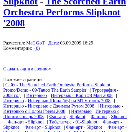
Slipknot
-
The Scorched Earth
Orchestra Performs Slipknot
'2008
Разместил:
MaGGoT
Дата:
03.09.2009 16:25
Комментарии:
(0)
Скачать одним архивом
Похожие страницы:
|
Сайт
-
The Scorched Earth Orchestra Performs Slipknot
|
Promo/Demo
-
09-Tattoo The Earth Sampler
|
Турография
-
2008 год
|
Интервью
-
Интервью с Кори #8 Май 2008
|
Интервью
-
Интервью Шона (#6) на MTV июнь 2008
|
Интервью
-
Интервью с Джимом Рутом 2008
|
Интервью
-
Интервью с Полом Греем 2008
|
Интервью
-
Интервью с
Шоном январь 2008
|
Фан-арт
-
Slipknot
|
Фан-арт
-
Slipknot
|
Фан-арт
-
Slipknot
|
Табулатура
-
01-Slipknot
|
Фан-арт
-
Slipknot
|
Фан-арт
-
Slipknot
|
Фан-арт
-
Slipknot
|
Фан-арт
-