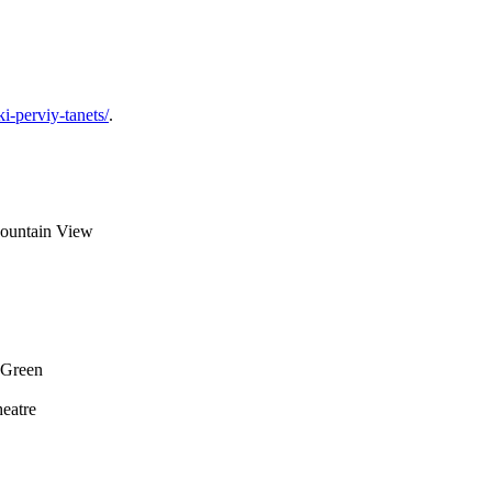
ki-perviy-tanets/
.
Mountain View
 Green
eatre