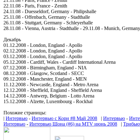
21.11.08 - Paris, France - Zenith
22.11.08 - Paris, France - Zenith
24.11.08 - Duesseldorf, Germany - Philipshalle
25.11.08 - Offenbach, Germany - Stadthalle
26.11.08 - Stuttgart, Germany - Schleyerhalle
28.11.08 - Vienna, Austria - Stadthalle - 29.11.08 - Munich, Germany
Декабрь
01.12.2008 - London, England - Apollo
02.12.2008 - London, England - Apollo
03.12.2008 - London, England - Apollo
05.12.2008 - Cardiff, Wales - Cardiff International Arena
07.12.2008 - Birmingham, England - NIA
08.12.2008 - Glasgow, Scotland - SECC
09.12.2008 - Manchester, England - MEN
11.12.2008 - Newcastle, England - Metro Arena
12.12.2008 - Sheffield, England - Sheffield Arena
14.12.2008 - Antwerp, Belgium - Lotto Arena
15.12.2008 - Alzette, Luxembourg - Rockhal
Похожие страницы:
|
Интервью
-
Интервью с Кори #8 Май 2008
|
Интервью
-
Инте
Интервью
-
Интервью Шона (#6) на MTV июнь 2008
|
Трибьют