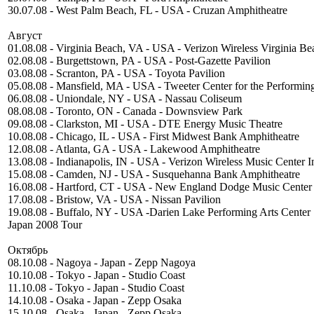
30.07.08 - West Palm Beach, FL - USA - Cruzan Amphitheatre
Август
01.08.08 - Virginia Beach, VA - USA - Verizon Wireless Virginia B
02.08.08 - Burgettstown, PA - USA - Post-Gazette Pavilion
03.08.08 - Scranton, PA - USA - Toyota Pavilion
05.08.08 - Mansfield, MA - USA - Tweeter Center for the Performing
06.08.08 - Uniondale, NY - USA - Nassau Coliseum
08.08.08 - Toronto, ON - Canada - Downsview Park
09.08.08 - Clarkston, MI - USA - DTE Energy Music Theatre
10.08.08 - Chicago, IL - USA - First Midwest Bank Amphitheatre
12.08.08 - Atlanta, GA - USA - Lakewood Amphitheatre
13.08.08 - Indianapolis, IN - USA - Verizon Wireless Music Center I
15.08.08 - Camden, NJ - USA - Susquehanna Bank Amphitheatre
16.08.08 - Hartford, CT - USA - New England Dodge Music Center
17.08.08 - Bristow, VA - USA - Nissan Pavilion
19.08.08 - Buffalo, NY - USA -Darien Lake Performing Arts Center
Japan 2008 Tour
Октябрь
08.10.08 - Nagoya - Japan - Zepp Nagoya
10.10.08 - Tokyo - Japan - Studio Coast
11.10.08 - Tokyo - Japan - Studio Coast
14.10.08 - Osaka - Japan - Zepp Osaka
15.10.08 - Osaka - Japan - Zepp Osaka