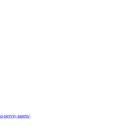
ki-perviy-tanets/
.