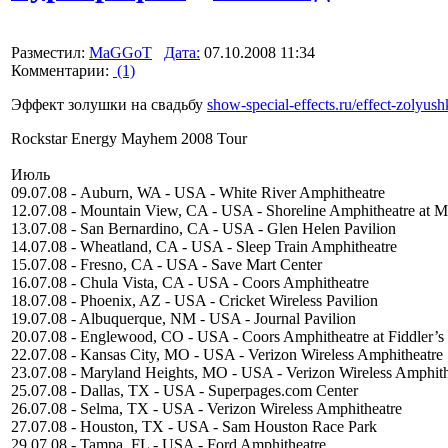
Разместил:
MaGGoT
Дата:
07.10.2008 11:34
Комментарии:
(1)
Эффект золушки на свадьбу
show-special-effects.ru/effect-zolyush
Rockstar Energy Mayhem 2008 Tour
Июль
09.07.08 - Auburn, WA - USA - White River Amphitheatre
12.07.08 - Mountain View, CA - USA - Shoreline Amphitheatre at 
13.07.08 - San Bernardino, CA - USA - Glen Helen Pavilion
14.07.08 - Wheatland, CA - USA - Sleep Train Amphitheatre
15.07.08 - Fresno, CA - USA - Save Mart Center
16.07.08 - Chula Vista, CA - USA - Coors Amphitheatre
18.07.08 - Phoenix, AZ - USA - Cricket Wireless Pavilion
19.07.08 - Albuquerque, NM - USA - Journal Pavilion
20.07.08 - Englewood, CO - USA - Coors Amphitheatre at Fiddler’s
22.07.08 - Kansas City, MO - USA - Verizon Wireless Amphitheatre
23.07.08 - Maryland Heights, MO - USA - Verizon Wireless Amphith
25.07.08 - Dallas, TX - USA - Superpages.com Center
26.07.08 - Selma, TX - USA - Verizon Wireless Amphitheatre
27.07.08 - Houston, TX - USA - Sam Houston Race Park
29.07.08 - Tampa, FL - USA - Ford Amphitheatre