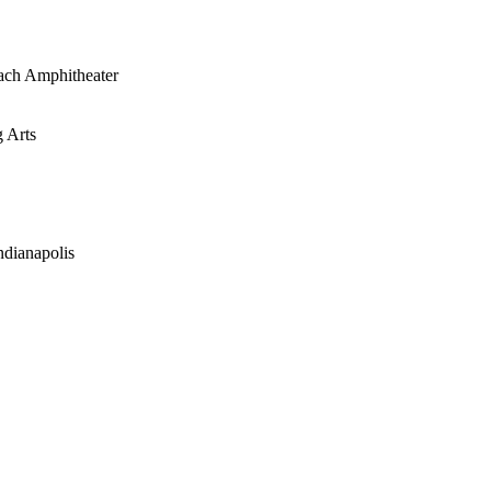
each Amphitheater
 Arts
ndianapolis