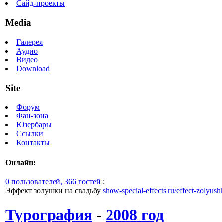
Сайд-проекты
Media
Галерея
Аудио
Видео
Download
Site
Форум
Фан-зона
Юзербары
Ссылки
Контакты
Онлайн:
0 пользователей, 366 гостей
:
Эффект золушки на свадьбу
show-special-effects.ru/effect-zolyush
Турография
-
2008 год