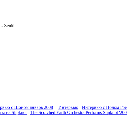
 - Zenith
рвью с Шоном январь 2008
|
Интервью
-
Интервью с Полом Гре
ы на Slipknot
-
The Scorched Earth Orchestra Performs Slipknot '20