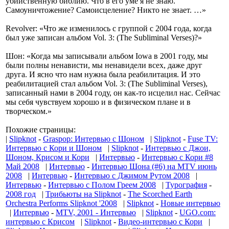
убийственную библию. Что в его уме я не знаю.
Самоуничтожение? Самоисцеление? Никто не знает. …»
Revolver: «Что же изменилось с группой с 2004 года, когда
был уже записан альбом Vol. 3: (The Subliminal Verses)?»
Шон: «Когда мы записывали альбом Iowa в 2001 году, мы
были полны ненависти, мы ненавидели всех, даже друг
друга. И ясно что нам нужна была реабилитация. И это
реабилитацией стал альбом Vol. 3: (The Subliminal Verses),
записанный нами в 2004 году, он как-то исцелил нас. Сейчас
мы себя чувствуем хорошо и в физическом плане и в
творческом.»
Похожие страницы:
|
Slipknot
-
Graspop: Интервью с Шоном
|
Slipknot
-
Fuse TV:
Интервью с Кори и Шоном
|
Slipknot
-
Интервью с Джои,
Шоном, Крисом и Кори
|
Интервью
-
Интервью с Кори #8
Май 2008
|
Интервью
-
Интервью Шона (#6) на MTV июнь
2008
|
Интервью
-
Интервью с Джимом Рутом 2008
|
Интервью
-
Интервью с Полом Греем 2008
|
Турография
-
2008 год
|
Трибьюты на Slipknot
-
The Scorched Earth
Orchestra Performs Slipknot '2008
|
Slipknot
-
Новые интервью
|
Интервью
-
MTV, 2001 - Интервью
|
Slipknot
-
UGO.com:
интервью с Крисом
|
Slipknot
-
Видео-интервью с Кори
|