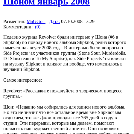
Шоном январь 2008
Разместил:
MaGGoT
Дата:
07.10.2008 13:29
Комментарии:
(0)
Недавно журнал Revolver брали интервью у Шона (#6 в
Slipknot) по поводу нового альбома Slipknot, релиз которого
намечен на август 2008 года. В интервью были вопросы о
Side Projects ‘ах участников группы (Stone Sour, Murderdolls,
DJ Starscream и To My Surprise), как Side Projects ‘ты влияют
на музыку Slipknot и влияют ли вообще, что изменилось в
звучании Slipknot.
Самое интересное:
Revolver: «Расскажите пожалуйста о творческом процессе
группы.»
Шон: «Недавно мы собирались для записи нового альбома.
Но это не значит что все остальное время вне Slipknot мы
отдыхаем, тот же Джои проводит все 365 дней в году в
студии. Эти перерывы, которые мы делаем, помогают
повысить наш художественный аппетит. Они позволяют
снизить скорость нашего мозга, а потом резко добиться сверх