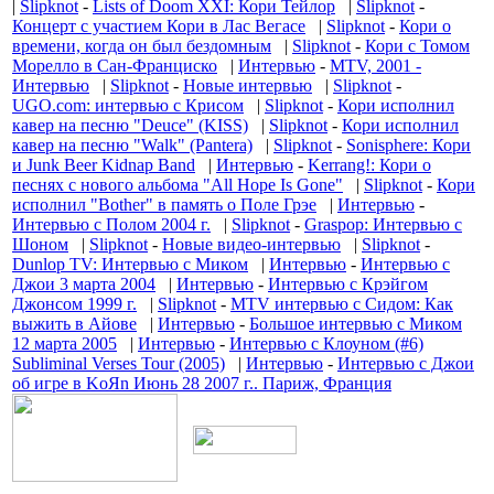
|
Slipknot
-
Lists of Doom XXI: Кори Тейлор
|
Slipknot
-
Концерт с участием Кори в Лас Вегасе
|
Slipknot
-
Кори о
времени, когда он был бездомным
|
Slipknot
-
Кори с Томом
Морелло в Сан-Франциско
|
Интервью
-
MTV, 2001 -
Интервью
|
Slipknot
-
Новые интервью
|
Slipknot
-
UGO.com: интервью с Крисом
|
Slipknot
-
Кори исполнил
кавер на песню "Deuce" (KISS)
|
Slipknot
-
Кори исполнил
кавер на песню "Walk" (Pantera)
|
Slipknot
-
Sonisphere: Кори
и Junk Beer Kidnap Band
|
Интервью
-
Kerrang!: Кори о
песнях с нового альбома "All Hope Is Gone"
|
Slipknot
-
Кори
исполнил "Bother" в память о Поле Грэе
|
Интервью
-
Интервью с Полом 2004 г.
|
Slipknot
-
Graspop: Интервью с
Шоном
|
Slipknot
-
Новые видео-интервью
|
Slipknot
-
Dunlop TV: Интервью с Миком
|
Интервью
-
Интервью с
Джои 3 марта 2004
|
Интервью
-
Интервью с Крэйгом
Джонсом 1999 г.
|
Slipknot
-
MTV интервью с Сидом: Как
выжить в Айове
|
Интервью
-
Большое интервью с Миком
12 марта 2005
|
Интервью
-
Интервью с Клоуном (#6)
Subliminal Verses Tour (2005)
|
Интервью
-
Интервью с Джои
об игре в KoЯn Июнь 28 2007 г.. Париж, Франция