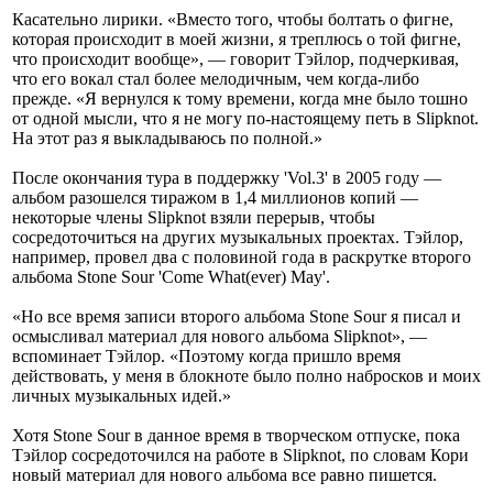
Касательно лирики. «Вместо того, чтобы болтать о фигне,
которая происходит в моей жизни, я треплюсь о той фигне,
что происходит вообще», — говорит Тэйлор, подчеркивая,
что его вокал стал более мелодичным, чем когда-либо
прежде. «Я вернулся к тому времени, когда мне было тошно
от одной мысли, что я не могу по-настоящему петь в Slipknot.
На этот раз я выкладываюсь по полной.»
После окончания тура в поддержку 'Vol.3' в 2005 году —
альбом разошелся тиражом в 1,4 миллионов копий —
некоторые члены Slipknot взяли перерыв, чтобы
сосредоточиться на других музыкальных проектах. Тэйлор,
например, провел два с половиной года в раскрутке второго
альбома Stone Sour 'Come What(ever) May'.
«Но все время записи второго альбома Stone Sour я писал и
осмысливал материал для нового альбома Slipknot», —
вспоминает Тэйлор. «Поэтому когда пришло время
действовать, у меня в блокноте было полно набросков и моих
личных музыкальных идей.»
Хотя Stone Sour в данное время в творческом отпуске, пока
Тэйлор сосредоточился на работе в Slipknot, по словам Кори
новый материал для нового альбома все равно пишется.