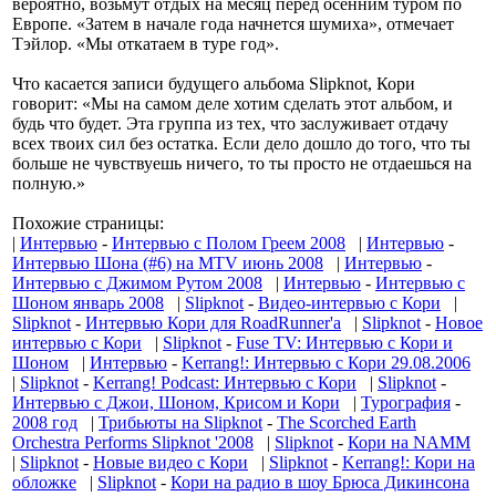
вероятно, возьмут отдых на месяц перед осенним туром по
Европе. «Затем в начале года начнется шумиха», отмечает
Тэйлор. «Мы откатаем в туре год».
Что касается записи будущего альбома Slipknot, Кори
говорит: «Мы на самом деле хотим сделать этот альбом, и
будь что будет. Эта группа из тех, что заслуживает отдачу
всех твоих сил без остатка. Если дело дошло до того, что ты
больше не чувствуешь ничего, то ты просто не отдаешься на
полную.»
Похожие страницы:
|
Интервью
-
Интервью с Полом Греем 2008
|
Интервью
-
Интервью Шона (#6) на MTV июнь 2008
|
Интервью
-
Интервью с Джимом Рутом 2008
|
Интервью
-
Интервью с
Шоном январь 2008
|
Slipknot
-
Видео-интервью с Кори
|
Slipknot
-
Интервью Кори для RoadRunner'а
|
Slipknot
-
Новое
интервью с Кори
|
Slipknot
-
Fuse TV: Интервью с Кори и
Шоном
|
Интервью
-
Kerrang!: Интервью с Кори 29.08.2006
|
Slipknot
-
Kerrang! Podcast: Интервью с Кори
|
Slipknot
-
Интервью с Джои, Шоном, Крисом и Кори
|
Турография
-
2008 год
|
Трибьюты на Slipknot
-
The Scorched Earth
Orchestra Performs Slipknot '2008
|
Slipknot
-
Кори на NAMM
|
Slipknot
-
Новые видео с Кори
|
Slipknot
-
Kerrang!: Кори на
обложке
|
Slipknot
-
Кори на радио в шоу Брюса Дикинсона