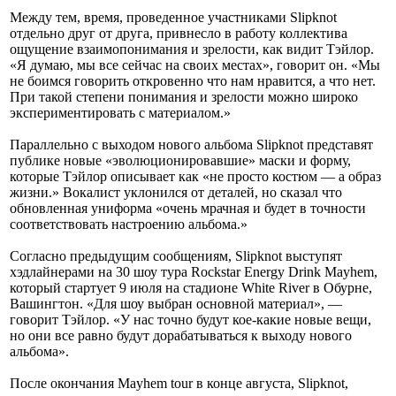
Между тем, время, проведенное участниками Slipknot
отдельно друг от друга, привнесло в работу коллектива
ощущение взаимопонимания и зрелости, как видит Тэйлор.
«Я думаю, мы все сейчас на своих местах», говорит он. «Мы
не боимся говорить откровенно что нам нравится, а что нет.
При такой степени понимания и зрелости можно широко
экспериментировать с материалом.»
Параллельно с выходом нового альбома Slipknot представят
публике новые «эволюционировавшие» маски и форму,
которые Тэйлор описывает как «не просто костюм — а образ
жизни.» Вокалист уклонился от деталей, но сказал что
обновленная униформа «очень мрачная и будет в точности
соответствовать настроению альбома.»
Согласно предыдущим сообщениям, Slipknot выступят
хэдлайнерами на 30 шоу тура Rockstar Energy Drink Mayhem,
который стартует 9 июля на стадионе White River в Обурне,
Вашингтон. «Для шоу выбран основной материал», —
говорит Тэйлор. «У нас точно будут кое-какие новые вещи,
но они все равно будут дорабатываться к выходу нового
альбома».
После окончания Mayhem tour в конце августа, Slipknot,