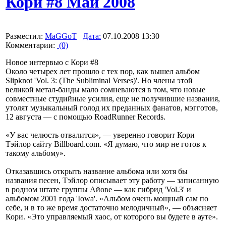
Кори #8 Май 2008
Разместил:
MaGGoT
Дата:
07.10.2008 13:30
Комментарии:
(0)
Новое интервью с Кори #8
Около четырех лет прошло с тех пор, как вышел альбом
Slipknot 'Vol. 3: (The Subliminal Verses)'. Но члены этой
великой метал-банды мало сомневаются в том, что новые
совместные студийные усилия, еще не получившие названия,
утолят музыкальный голод их преданных фанатов, мэгготов,
12 августа — с помощью RoadRunner Records.
«У вас челюсть отвалится», — уверенно говорит Кори
Тэйлор сайту Billboard.com. «Я думаю, что мир не готов к
такому альбому».
Отказавшись открыть название альбома или хотя бы
названия песен, Тэйлор описывает эту работу — записанную
в родном штате группы Айове — как гибрид 'Vol.3' и
альбомом 2001 года 'Iowa'. «Альбом очень мощный сам по
себе, и в то же время достаточно мелодичный», — объясняет
Кори. «Это управляемый хаос, от которого вы будете в ауте».