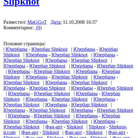
Slipknot
Разместил:
MaGGoT
Дата:
11.10.2008 16:37
Комментарии:
(0)
Похожие страницы:
|
Юзербары
-
Юзербар Slipknot
|
Юзербары
-
Юзербар
Slipknot
|
Юзербары
-
Юзербар Slipknot
|
Юзербары
-
Юзербар Slipknot
|
Юзербары
-
Юзербар Slipknot
|
Юзербары
-
Юзербар Slipknot
|
Юзербары
-
Юзербар Slipknot
|
Юзербары
-
Юзербар Slipknot
|
Юзербары
-
Юзербар
Slipknot
|
Юзербары
-
Юзербар Slipknot
|
Юзербары
-
Юзербар Slipknot
|
Юзербары
-
Юзербар Slipknot
|
Юзербары
-
Юзербар Slipknot
|
Юзербары
-
Юзербар Slipknot
|
Юзербары
-
Юзербар Slipknot
|
Юзербары
-
Юзербар
Slipknot
|
Юзербары
-
Юзербар Slipknot
|
Юзербары
-
Юзербар Slipknot
|
Юзербары
-
Юзербар Slipknot
|
Юзербары
-
Юзербар Slipknot
|
Юзербары
-
Юзербар Slipknot
|
Юзербары
-
Юзербар Slipknot
|
Юзербары
-
Юзербар
Slipknot
|
Юзербары
-
Юзербар Slipknot
|
Юзербары
-
Юзербар Slipknot
|
Фан-арт
-
Slipknot
|
Slipknot
-
Slipknot-
tr.com
|
Фан-арт
-
Slipknot
|
Фан-арт
-
Slipknot
|
Фан-арт
-
Slipknot
|
Фан-арт
-
Slipknot
|
Фан-арт
-
Slipknot
|
Фан-арт
-