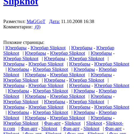
Slipknot
Разместил:
MaGGoT
Дата:
11.10.2008 16:38
Комментарии:
(0)
Похожие страницы:
|
Юзербары
-
Юзербар Slipknot
|
Юзербары
-
Юзербар
Slipknot
|
Юзербары
-
Юзербар Slipknot
|
Юзербары
-
Юзербар Slipknot
|
Юзербары
-
Юзербар Slipknot
|
Юзербары
-
Юзербар Slipknot
|
Юзербары
-
Юзербар Slipknot
|
Юзербары
-
Юзербар Slipknot
|
Юзербары
-
Юзербар
Slipknot
|
Юзербары
-
Юзербар Slipknot
|
Юзербары
-
Юзербар Slipknot
|
Юзербары
-
Юзербар Slipknot
|
Юзербары
-
Юзербар Slipknot
|
Юзербары
-
Юзербар Slipknot
|
Юзербары
-
Юзербар Slipknot
|
Юзербары
-
Юзербар
Slipknot
|
Юзербары
-
Юзербар Slipknot
|
Юзербары
-
Юзербар Slipknot
|
Юзербары
-
Юзербар Slipknot
|
Юзербары
-
Юзербар Slipknot
|
Юзербары
-
Юзербар Slipknot
|
Юзербары
-
Юзербар Slipknot
|
Юзербары
-
Юзербар
Slipknot
|
Юзербары
-
Юзербар Slipknot
|
Юзербары
-
Юзербар Slipknot
|
Фан-арт
-
Slipknot
|
Slipknot
-
Slipknot-
tr.com
|
Фан-арт
-
Slipknot
|
Фан-арт
-
Slipknot
|
Фан-арт
-
Slipknot
|
Фан-арт
-
Slipknot
|
Фан-арт
-
Slipknot
|
Фан-арт
-