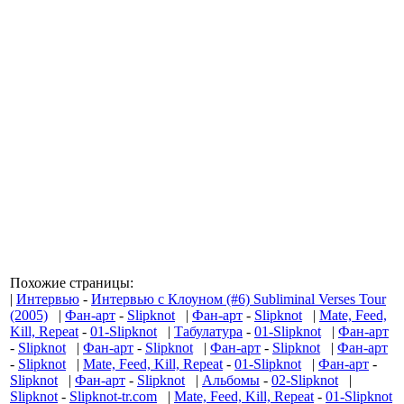
Похожие страницы:
|
Интервью
-
Интервью с Клоуном (#6) Subliminal Verses Tour
(2005)
|
Фан-арт
-
Slipknot
|
Фан-арт
-
Slipknot
|
Mate, Feed,
Kill, Repeat
-
01-Slipknot
|
Табулатура
-
01-Slipknot
|
Фан-арт
-
Slipknot
|
Фан-арт
-
Slipknot
|
Фан-арт
-
Slipknot
|
Фан-арт
-
Slipknot
|
Mate, Feed, Kill, Repeat
-
01-Slipknot
|
Фан-арт
-
Slipknot
|
Фан-арт
-
Slipknot
|
Альбомы
-
02-Slipknot
|
Slipknot
-
Slipknot-tr.com
|
Mate, Feed, Kill, Repeat
-
01-Slipknot