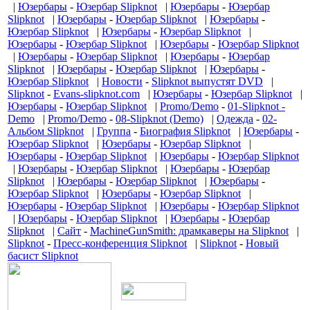
|
Юзербары
-
Юзербар Slipknot
|
Юзербары
-
Юзербар
Slipknot
|
Юзербары
-
Юзербар Slipknot
|
Юзербары
-
Юзербар Slipknot
|
Юзербары
-
Юзербар Slipknot
|
Юзербары
-
Юзербар Slipknot
|
Юзербары
-
Юзербар Slipknot
|
Юзербары
-
Юзербар Slipknot
|
Юзербары
-
Юзербар
Slipknot
|
Юзербары
-
Юзербар Slipknot
|
Юзербары
-
Юзербар Slipknot
|
Новости
-
Slipknot выпустят DVD
|
Slipknot
-
Evans-slipknot.com
|
Юзербары
-
Юзербар Slipknot
|
Юзербары
-
Юзербар Slipknot
|
Promo/Demo
-
01-Slipknot -
Demo
|
Promo/Demo
-
08-Slipknot (Demo)
|
Одежда
-
02-
Альбом Slipknot
|
Группа
-
Биография Slipknot
|
Юзербары
-
Юзербар Slipknot
|
Юзербары
-
Юзербар Slipknot
|
Юзербары
-
Юзербар Slipknot
|
Юзербары
-
Юзербар Slipknot
|
Юзербары
-
Юзербар Slipknot
|
Юзербары
-
Юзербар
Slipknot
|
Юзербары
-
Юзербар Slipknot
|
Юзербары
-
Юзербар Slipknot
|
Юзербары
-
Юзербар Slipknot
|
Юзербары
-
Юзербар Slipknot
|
Юзербары
-
Юзербар Slipknot
|
Юзербары
-
Юзербар Slipknot
|
Юзербары
-
Юзербар
Slipknot
|
Сайт
-
MachineGunSmith: драмкаверы на Slipknot
|
Slipknot
-
Пресс-конференция Slipknot
|
Slipknot
-
Новый
басист Slipknot